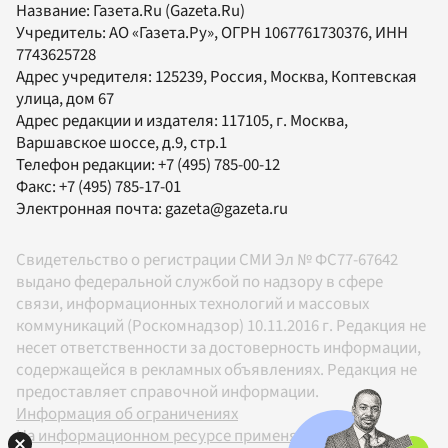
Название:
Газета.Ru
(Gazeta.Ru)
Учредитель:
АО «Газета.Ру»
, ОГРН 1067761730376, ИНН
7743625728
Адрес учредителя: 125239, Россия, Москва, Коптевская
улица, дом 67
Адрес редакции и издателя:
117105
, г.
Москва
,
Варшавское шоссе, д.9, стр.1
Телефон редакции:
+7 (495) 785-00-12
Факс:
+7 (495) 785-17-01
Электронная почта:
gazeta@gazeta.ru
Свидетельство о регистрации СМИ Эл № ФС77-67642
выдано федеральной службой по надзору в сфере
связи, информационных технологий и массовых
коммуникаций (Роскомнадзор) 10.11.2016 г. Редакция не
несет ответственности за достоверность информации,
содержащейся в рекламных объявлениях. Редакция не
предоставляет справочной информации.
Информация об ограничениях
На информационном ресурсе применяются