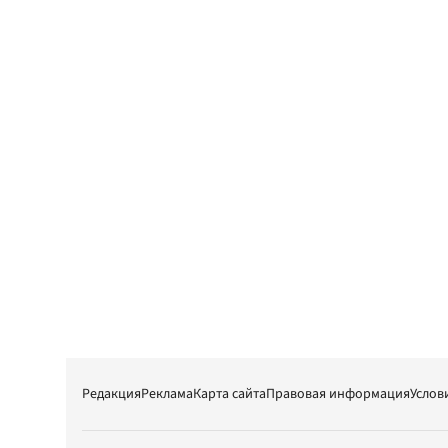
Редакция
Реклама
Карта сайта
Правовая информация
Услов