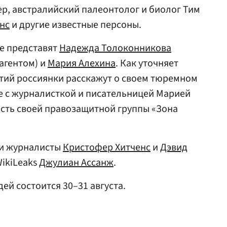
р, австралийский палеонтолог и биолог Тим
нс
и другие известные персоны.
ле представят
Надежда Толоконникова
агентом) и
Мария Алехина
. Как уточняет
ятий россиянки расскажут о своем тюремном
те с журналисткой и писательницей Марией
ость своей правозащитной группы «Зона
ли журналисты
Кристофер Хитченс
и
Дэвид
WikiLeaks
Джулиан Ассанж
.
ей состоится 30–31 августа.