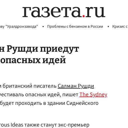
аву "Уралдронзавода"
Проблемы с бензином в России
Кризис с
ан Рушди приедут
 опасных идей
 и британский писатель
Салман Рушди
Фестиваль опасных идей, пишет
The Sydney
 будет проходить в здании Сиднейского
rous Ideas также станут экс-премьер