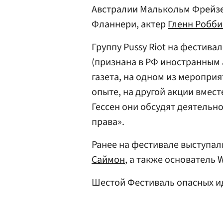
Австралии Малькольм Фрейзе
Фланнери, актер
Гленн Робби
Группу Pussy Riot на фестива
(признана в РФ иностранным 
газета, на одном из меропри
опыте, на другой акции вмес
Гессен они обсудят деятельн
права».
Ранее на фестивале выступа
Саймон
, а также основатель 
Шестой Фестиваль опасных ид