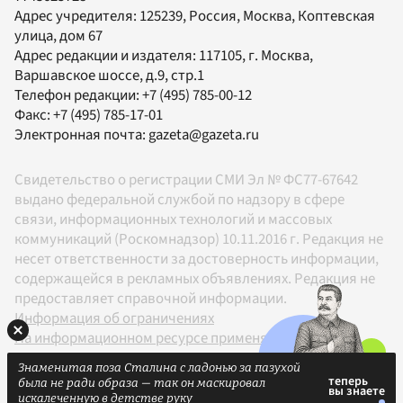
Адрес учредителя: 125239, Россия, Москва, Коптевская
улица, дом 67
Адрес редакции и издателя:
117105
, г.
Москва
,
Варшавское шоссе, д.9, стр.1
Телефон редакции:
+7 (495) 785-00-12
Факс:
+7 (495) 785-17-01
Электронная почта:
gazeta@gazeta.ru
Свидетельство о регистрации СМИ Эл № ФС77-67642
выдано федеральной службой по надзору в сфере
связи, информационных технологий и массовых
коммуникаций (Роскомнадзор) 10.11.2016 г. Редакция не
несет ответственности за достоверность информации,
содержащейся в рекламных объявлениях. Редакция не
предоставляет справочной информации.
Информация об ограничениях
На информационном ресурсе применяются
рекомендательные технологии в соответствии с
Знаменитая поза Сталина с ладонью за пазухой
Правилами
была не ради образа — так он маскировал
18+
искалеченную в детстве руку