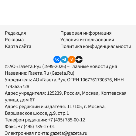
Редакция
Правовая информация
Реклама
Условия использования
Карта сайта
Политика конфиденциальности
© АО «Газета.Ру» (1999-2026) – Главные новости дня
Название:
Газета.Ru
(Gazeta.Ru)
Учредитель:
АО «Газета.Ру»
, ОГРН 1067761730376, ИНН
7743625728
Адрес учредителя: 125239, Россия, Москва, Коптевская
улица, дом 67
Адрес редакции и издателя:
117105
, г.
Москва
,
Варшавское шоссе, д.9, стр.1
Телефон редакции:
+7 (495) 785-00-12
Факс:
+7 (495) 785-17-01
Электронная почта:
gazeta@gazeta.ru