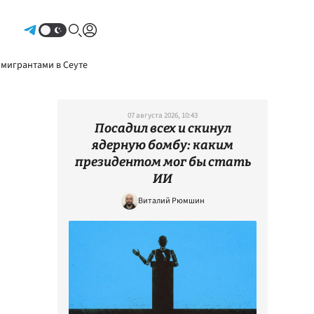
Авторизоваться
 мигрантами в Сеуте
07 августа 2026, 10:43
Посадил всех и скинул
ядерную бомбу: каким
президентом мог бы стать
ИИ
Виталий Рюмшин