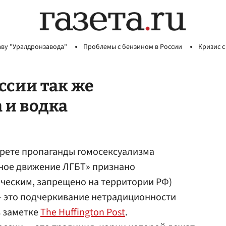
аву "Уралдронзавода"
Проблемы с бензином в России
Кризис с
оссии так же
 и водка
прете пропаганды гомосексуализма
ное движение ЛГБТ» признано
ческим, запрещено на территории РФ)
 это подчеркивание нетрадиционности
в заметке
The Huffington Post
.