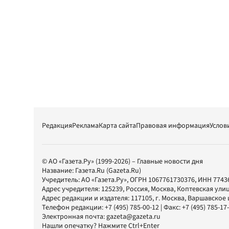
Редакция
Реклама
Карта сайта
Правовая информация
Услов
© АО «Газета.Ру» (1999-2026) – Главные новости дня
Название:
Газета.Ru
(Gazeta.Ru)
Учредитель:
АО «Газета.Ру»
, ОГРН 1067761730376, ИНН 7743
Адрес учредителя: 125239, Россия, Москва, Коптевская улиц
Адрес редакции и издателя:
117105
, г.
Москва
,
Варшавское шо
Телефон редакции:
+7 (495) 785-00-12
| Факс:
+7 (495) 785-17
Электронная почта:
gazeta@gazeta.ru
Нашли опечатку? Нажмите Ctrl+Enter