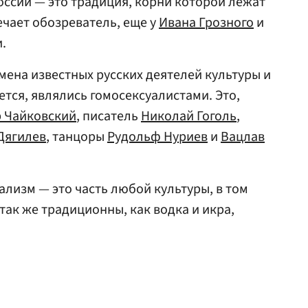
России — это традиция, корни которой лежат
ечает обозреватель, еще у
Ивана Грозного
и
.
мена известных русских деятелей культуры и
ается, являлись гомосексуалистами. Это,
 Чайковский
, писатель
Николай Гоголь
,
Дягилев
, танцоры
Рудольф Нуриев
и
Вацлав
ализм — это часть любой культуры, в том
 так же традиционны, как водка и икра,