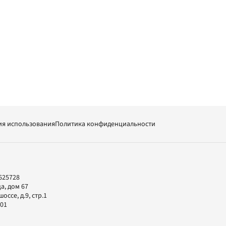
ия использования
Политика конфиденциальности
625728
а, дом 67
ссе, д.9, стр.1
-01