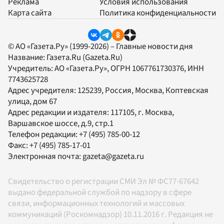
Реклама
Условия использования
Карта сайта
Политика конфиденциальности
© АО «Газета.Ру» (1999-2026) – Главные новости дня
Название:
Газета.Ru
(Gazeta.Ru)
Учредитель:
АО «Газета.Ру»
, ОГРН 1067761730376, ИНН
7743625728
Адрес учредителя: 125239, Россия, Москва, Коптевская
улица, дом 67
Адрес редакции и издателя:
117105
, г.
Москва
,
Варшавское шоссе, д.9, стр.1
Телефон редакции:
+7 (495) 785-00-12
Факс:
+7 (495) 785-17-01
Электронная почта:
gazeta@gazeta.ru
Свидетельство о регистрации СМИ Эл № ФС77-67642
выдано федеральной службой по надзору в сфере
связи, информационных технологий и массовых
коммуникаций (Роскомнадзор) 10.11.2016 г. Редакция не