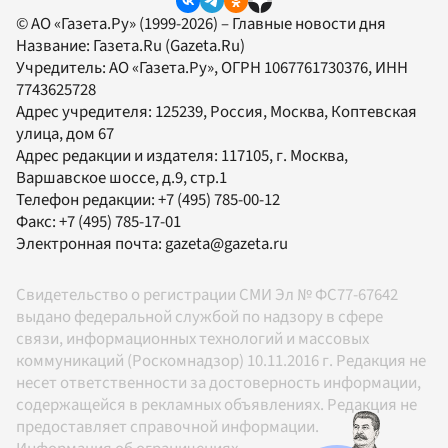
© АО «Газета.Ру» (1999-2026) – Главные новости дня
Название:
Газета.Ru
(Gazeta.Ru)
Учредитель:
АО «Газета.Ру»
, ОГРН 1067761730376, ИНН
7743625728
Адрес учредителя: 125239, Россия, Москва, Коптевская
улица, дом 67
Адрес редакции и издателя:
117105
, г.
Москва
,
Варшавское шоссе, д.9, стр.1
Телефон редакции:
+7 (495) 785-00-12
Факс:
+7 (495) 785-17-01
Электронная почта:
gazeta@gazeta.ru
Свидетельство о регистрации СМИ Эл № ФС77-67642
выдано федеральной службой по надзору в сфере
связи, информационных технологий и массовых
коммуникаций (Роскомнадзор) 10.11.2016 г. Редакция не
несет ответственности за достоверность информации,
содержащейся в рекламных объявлениях. Редакция не
предоставляет справочной информации.