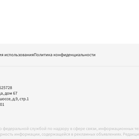
ия использования
Политика конфиденциальности
625728
а, дом 67
ссе, д.9, стр.1
-01
но федеральной службой по надзору в сфере связи, информационных т
товерность информации, содержащейся в рекламных объявлениях. Редак