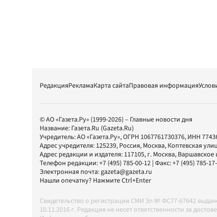
Редакция
Реклама
Карта сайта
Правовая информация
Услов
© АО «Газета.Ру» (1999-2026) – Главные новости дня
Название:
Газета.Ru
(Gazeta.Ru)
Учредитель:
АО «Газета.Ру»
, ОГРН 1067761730376, ИНН 7743
Адрес учредителя: 125239, Россия, Москва, Коптевская улиц
Адрес редакции и издателя:
117105
, г.
Москва
,
Варшавское шо
Телефон редакции:
+7 (495) 785-00-12
| Факс:
+7 (495) 785-17
Электронная почта:
gazeta@gazeta.ru
Нашли опечатку? Нажмите Ctrl+Enter
Свидетельство о регистрации СМИ Эл № ФС77-67642 выда
10.11.2016 г. Редакция не несет ответственности за дос