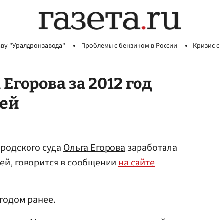
аву "Уралдронзавода"
Проблемы с бензином в России
Кризис с
Егорова за 2012 год
лей
ородского суда
Ольга Егорова
заработала
лей, говорится в сообщении
на сайте
 годом ранее.