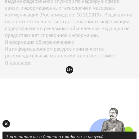
выдано федеральной службой по надзору в сфере
связи, информационных технологий и массовых
коммуникаций (Роскомнадзор) 10.11.2016 г. Редакция не
несет ответственности за достоверность информации,
содержащейся в рекламных объявлениях. Редакция не
предоставляет справочной информации.
Информация об ограничениях
На информационном ресурсе применяются
рекомендательные технологии в соответствии с
Правилами
18+
Знаменитая поза Сталина с ладонью за пазухой