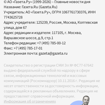
© АО «Газета.Ру» (1999-2026) – Главные новости дня
Название:
Газета.Ru
(Gazeta.Ru)
Учредитель:
АО «Газета.Ру»
, ОГРН 1067761730376, ИНН
7743625728
Адрес учредителя: 125239, Россия, Москва, Коптевская
улица, дом 67
Адрес редакции и издателя:
117105
, г.
Москва
,
Варшавское шоссе, д.9, стр.1
Телефон редакции:
+7 (495) 785-00-12
Факс:
+7 (495) 785-17-01
Электронная почта:
gazeta@gazeta.ru
Свидетельство о регистрации СМИ Эл № ФС77-67642
выдано федеральной службой по надзору в сфере
связи, информационных технологий и массовых
коммуникаций (Роскомнадзор) 10.11.2016 г. Редакция не
несет ответственности за достоверность информации,
содержащейся в рекламных объявлениях. Редакция не
предоставляет справочной информации.
Информация об ограничениях