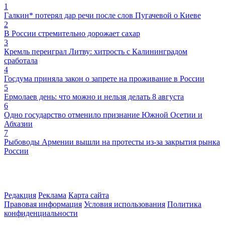
1
Галкин* потерял дар речи после слов Пугачевой о Киеве
2
В России стремительно дорожает сахар
3
Кремль переиграл Литву: хитрость с Калининградом
сработала
4
Госдума приняла закон о запрете на проживание в России
5
Ермолаев день: что можно и нельзя делать 8 августа
6
Одно государство отменило признание Южной Осетии и
Абхазии
7
Рыбоводы Армении вышли на протесты из-за закрытия рынка
России
Редакция
Реклама
Карта сайта
Правовая информация
Условия использования
Политика
конфиденциальности