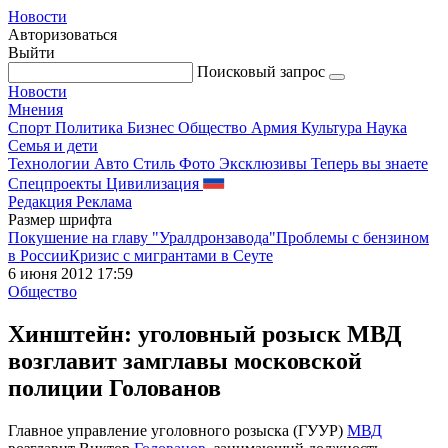
Новости
Авторизоваться
Выйти
Поисковый запрос
Новости
Мнения
Спорт
Политика
Бизнес
Общество
Армия
Культура
Наука
Семья и дети
Технологии
Авто
Стиль
Фото
Эксклюзивы
Теперь вы знаете
Спецпроекты
Цивилизация
Редакция
Реклама
Размер шрифта
Покушение на главу "Уралдронзавода"
Проблемы с бензином
в России
Кризис с мигрантами в Сеуте
6 июня 2012 17:59
Общество
Хинштейн: уголовный розыск МВД
возглавит замглавы московской
полиции Голованов
Главное управление уголовного розыска (ГУУР)
МВД