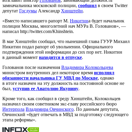
возглавит Виктор
Голованов
, занимающий должность
замначальника московской полиции,
сообщил
в своем Twitter
депутат
Госдумы
Александр
Хинштейн
.
«Вместо написавшего рапорт М.
Никитин
а будет начальник
полиции Москвы, многолетний нач МУРа В. Голованов», —
написал http://twitter.com/Khinshtein.
В мае Хинштейн сообщал, что нынешний глава ГУУР Михаил
Никитин подал рапорт об увольнении. Официального
подтверждения этой информации до сих пор нет. Никитин
в данный момент
находится в отпуске
.
Голованов после назначения
Владимира Колокольцева
министром внутренних дел некоторое время
исполнял
обязанности начальника ГУ МВД по Москве
, однако
в итоге назначен на эту должность на постоянной основе не
был,
уступив ее
Анатолию Якунину
.
Кроме того, как сообщил в среду Хинштейн, Колокольцев
назначил своим советником экс-главу российского бюро
Интерпола
Владимира Овчинского
. По данным депутата,
Овчинский «будет отвечать в МВД за подготовку следующего
этапа реформы».