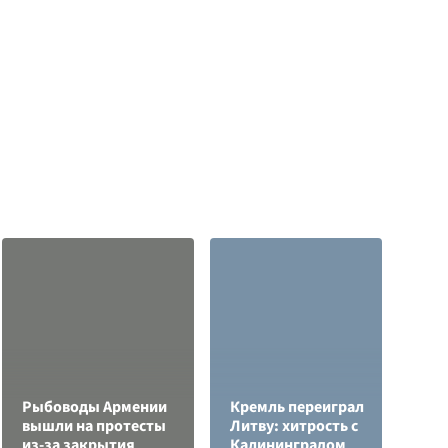
Рыбоводы Армении
Кремль переиграл
вышли на протесты
Литву: хитрость с
С
из-за закрытия
Калининградом
а