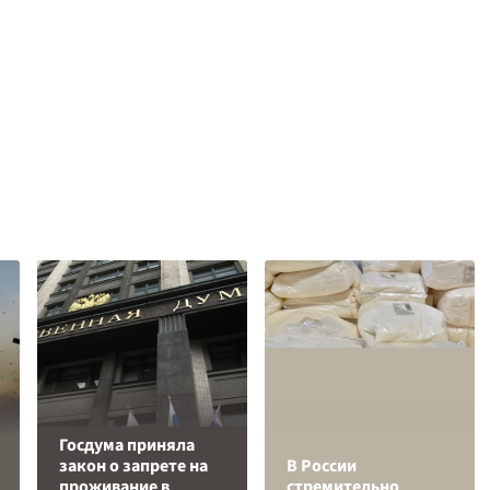
Госдума приняла
закон о запрете на
В России
проживание в
стремительно