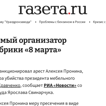
аву "Уралдронзавода"
Проблемы с бензином в России
Кризис с
емый организатор
брики «8 марта»
анкционировал арест Алексея Пронина,
ра убийства президента мебельного
Кравченко
, сообщает
РИА «Новости»
со
суда Ярослава Свинарчука.
ксея Пронина меру пресечения в виде