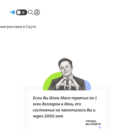
Авторизоваться
 мигрантами в Сеуте
Если бы Илон Маск тратил по 1
млн долларов в день, его
состояние не закончилось бы и
через 2000 лет