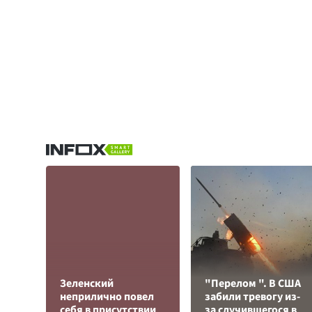
Зеленский
"Перелом ". В США
неприлично повел
забили тревогу из-
cебя в присутствии
за случившегося в