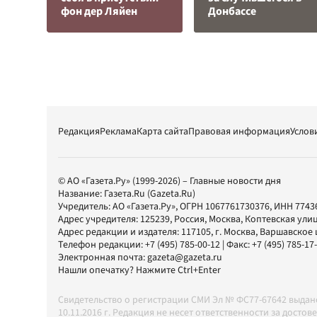
фон дер Ляйен
Донбассе
Редакция
Реклама
Карта сайта
Правовая информация
Услов
© АО «Газета.Ру» (1999-2026) – Главные новости дня
Название:
Газета.Ru
(Gazeta.Ru)
Учредитель:
АО «Газета.Ру»
, ОГРН 1067761730376, ИНН 7743
Адрес учредителя: 125239, Россия, Москва, Коптевская улиц
Адрес редакции и издателя:
117105
, г.
Москва
,
Варшавское шо
Телефон редакции:
+7 (495) 785-00-12
| Факс:
+7 (495) 785-17
Электронная почта:
gazeta@gazeta.ru
Нашли опечатку? Нажмите Ctrl+Enter
Свидетельство о регистрации СМИ Эл № ФС77-67642 выда
10.11.2016 г. Редакция не несет ответственности за дос