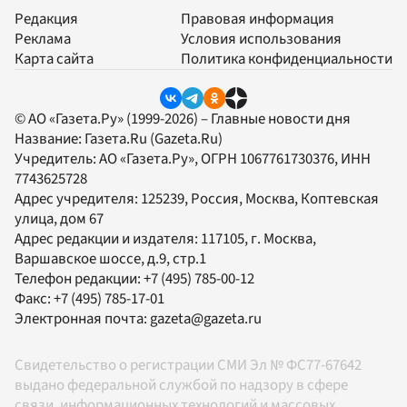
Редакция
Правовая информация
Реклама
Условия использования
Карта сайта
Политика конфиденциальности
© АО «Газета.Ру» (1999-2026) – Главные новости дня
Название:
Газета.Ru
(Gazeta.Ru)
Учредитель:
АО «Газета.Ру»
, ОГРН 1067761730376, ИНН
7743625728
Адрес учредителя: 125239, Россия, Москва, Коптевская
улица, дом 67
Адрес редакции и издателя:
117105
, г.
Москва
,
Варшавское шоссе, д.9, стр.1
Телефон редакции:
+7 (495) 785-00-12
Факс:
+7 (495) 785-17-01
Электронная почта:
gazeta@gazeta.ru
Свидетельство о регистрации СМИ Эл № ФС77-67642
выдано федеральной службой по надзору в сфере
связи, информационных технологий и массовых