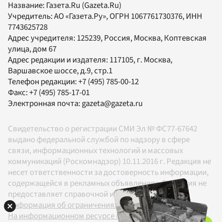
Название:
Газета.Ru
(Gazeta.Ru)
Учредитель:
АО «Газета.Ру»
, ОГРН 1067761730376, ИНН
7743625728
Адрес учредителя: 125239, Россия, Москва, Коптевская
улица, дом 67
Адрес редакции и издателя:
117105
, г.
Москва
,
Варшавское шоссе, д.9, стр.1
Телефон редакции:
+7 (495) 785-00-12
Факс:
+7 (495) 785-17-01
Электронная почта:
gazeta@gazeta.ru
Свидетельство о регистрации СМИ Эл № ФС77-67642
выдано федеральной службой по надзору в сфере
связи, информационных технологий и массовых
коммуникаций (Роскомнадзор) 10.11.2016 г. Редакция не
несет ответственности за достоверность информации,
содержащейся в рекламных объявлениях. Редакция не
предоставляет справочной информации.
Информация об ограничениях
На информационном ресурсе применяются