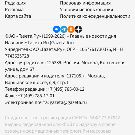
Редакция
Правовая информация
Реклама
Условия использования
Карта сайта
Политика конфиденциальности
© АО «Газета.Ру» (1999-2026) – Главные новости дня
Название:
Газета.Ru
(Gazeta.Ru)
Учредитель:
АО «Газета.Ру»
, ОГРН 1067761730376, ИНН
7743625728
Адрес учредителя: 125239, Россия, Москва, Коптевская
улица, дом 67
Адрес редакции и издателя:
117105
, г.
Москва
,
Варшавское шоссе, д.9, стр.1
Телефон редакции:
+7 (495) 785-00-12
Факс:
+7 (495) 785-17-01
Электронная почта:
gazeta@gazeta.ru
Свидетельство о регистрации СМИ Эл № ФС77-67642
выдано федеральной службой по надзору в сфере
связи, информационных технологий и массовых