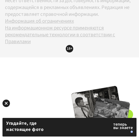
несет ответственности за достоверность информации,
содержащейся в рекламных объявлениях. Редакция не
предоставляет справочной информации.
Информация об ограничениях
На информационном ресурсе применяются
рекомендательные технологии в соответствии с
Правилами
18+
Угадайте, где
настоящее фото