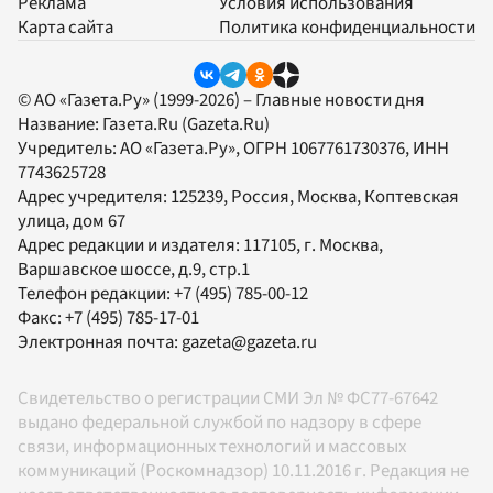
Реклама
Условия использования
Карта сайта
Политика конфиденциальности
© АО «Газета.Ру» (1999-2026) – Главные новости дня
Название:
Газета.Ru
(Gazeta.Ru)
Учредитель:
АО «Газета.Ру»
, ОГРН 1067761730376, ИНН
7743625728
Адрес учредителя: 125239, Россия, Москва, Коптевская
улица, дом 67
Адрес редакции и издателя:
117105
, г.
Москва
,
Варшавское шоссе, д.9, стр.1
Телефон редакции:
+7 (495) 785-00-12
Факс:
+7 (495) 785-17-01
Электронная почта:
gazeta@gazeta.ru
Свидетельство о регистрации СМИ Эл № ФС77-67642
выдано федеральной службой по надзору в сфере
связи, информационных технологий и массовых
коммуникаций (Роскомнадзор) 10.11.2016 г. Редакция не