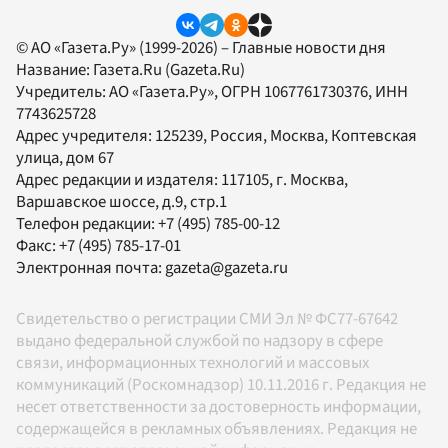
© АО «Газета.Ру» (1999-2026) – Главные новости дня
Название:
Газета.Ru
(Gazeta.Ru)
Учредитель:
АО «Газета.Ру»
, ОГРН 1067761730376, ИНН
7743625728
Адрес учредителя: 125239, Россия, Москва, Коптевская
улица, дом 67
Адрес редакции и издателя:
117105
, г.
Москва
,
Варшавское шоссе, д.9, стр.1
Телефон редакции:
+7 (495) 785-00-12
Факс:
+7 (495) 785-17-01
Электронная почта:
gazeta@gazeta.ru
Свидетельство о регистрации СМИ Эл № ФС77-67642
выдано федеральной службой по надзору в сфере
связи, информационных технологий и массовых
коммуникаций (Роскомнадзор) 10.11.2016 г. Редакция не
несет ответственности за достоверность информации,
содержащейся в рекламных объявлениях. Редакция не