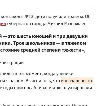
лкон школы №13, дети получили травмы. Об
щил
губернатор города Михаил Развожаев.
й — это шесть юношей и три девушки
кники. Трое школьников — в тяжелом
остояние средней степени тяжести»,
инистрации.
алился в тот момент, когда ученики
ься на нем. Выяснилось, что
изначально это
ие годы приспосабливали и эксплуатировали
в больнице, двое — в реанимации. Одного