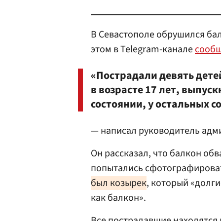
В Севастополе обрушился ба
этом в Telegram-канале
сооб
«Пострадали девять дете
в возрасте 17 лет, выпус
состоянии, у остальных с
— написал руководитель адм
Он рассказал, что балкон обв
попытались сфотографироват
был козырек
, который «долг
как балкон».
Все пострадавшие находятся 