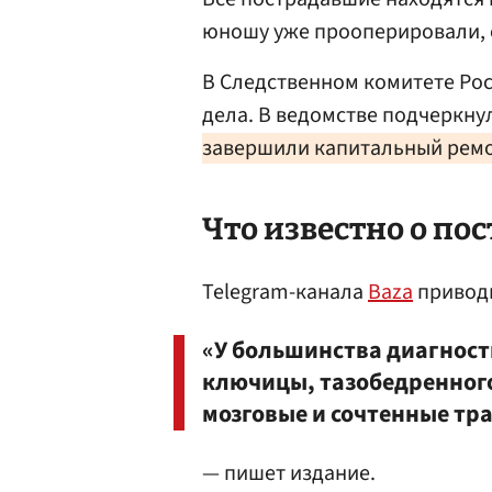
юношу уже прооперировали, е
В Следственном комитете Ро
дела. В ведомстве подчеркну
завершили капитальный рем
Что известно о по
Telegram-канала
Baza
приводи
«У большинства диагност
ключицы, тазобедренного
мозговые и сочтенные тр
— пишет издание.