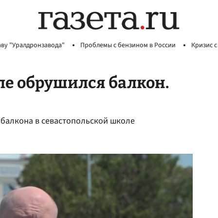
аву "Уралдронзавода"
Проблемы с бензином в России
Кризис с
ле обрушился балкон.
 балкона в севастопольской школе