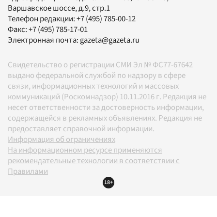
Варшавское шоссе, д.9, стр.1
Телефон редакции:
+7 (495) 785-00-12
Факс:
+7 (495) 785-17-01
Электронная почта:
gazeta@gazeta.ru
Свидетельство о регистрации СМИ Эл № ФС77-67642
выдано федеральной службой по надзору в сфере
связи, информационных технологий и массовых
коммуникаций (Роскомнадзор) 10.11.2016 г. Редакция не
несет ответственности за достоверность информации,
содержащейся в рекламных объявлениях. Редакция не
предоставляет справочной информации.
Информация об ограничениях
На информационном ресурсе применяются
рекомендательные технологии в соответствии с
Правилами
18+