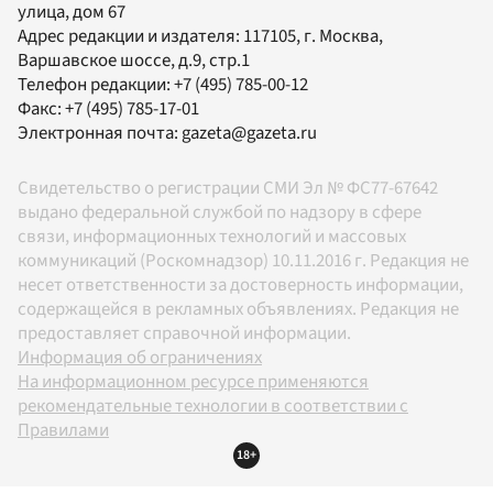
улица, дом 67
Адрес редакции и издателя:
117105
, г.
Москва
,
Варшавское шоссе, д.9, стр.1
Телефон редакции:
+7 (495) 785-00-12
Факс:
+7 (495) 785-17-01
Электронная почта:
gazeta@gazeta.ru
Свидетельство о регистрации СМИ Эл № ФС77-67642
выдано федеральной службой по надзору в сфере
связи, информационных технологий и массовых
коммуникаций (Роскомнадзор) 10.11.2016 г. Редакция не
несет ответственности за достоверность информации,
содержащейся в рекламных объявлениях. Редакция не
предоставляет справочной информации.
Информация об ограничениях
На информационном ресурсе применяются
рекомендательные технологии в соответствии с
Правилами
18+