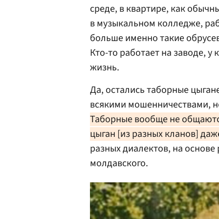
среде, в квартире, как обычн
в музыкальном колледже, раб
больше именно такие обрусев
Кто-то работает на заводе, у 
жизнь.
Да, остались таборные цыган
всякими мошенничествами, но
Таборные вообще не общаютс
цыган [из разных кланов] даж
разных диалектов, на основе
молдавского.