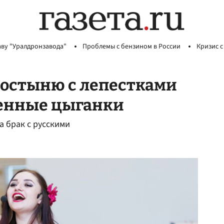
аву "Уралдронзавода"
Проблемы с бензином в России
Кризис с
ростыню с лепестками
менные цыганки
а брак с русскими