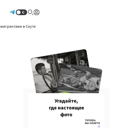
Авторизоваться
 мигрантами в Сеуте
Угадайте,
где настоящее
фото