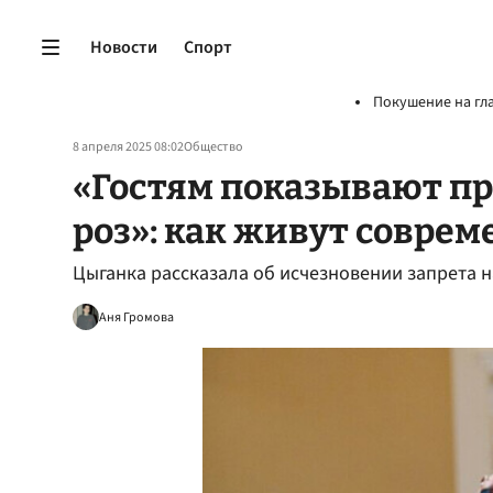
Новости
Спорт
Покушение на гл
8 апреля 2025 08:02
Общество
«Гостям показывают п
роз»: как живут совре
Цыганка рассказала об исчезновении запрета н
Аня Громова