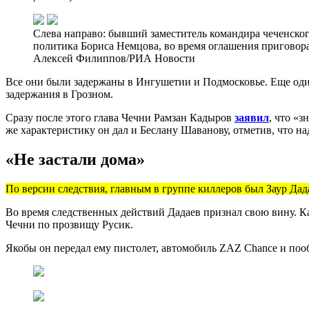
Слева направо: бывший заместитель командира чеченско
политика Бориса Немцова, во время оглашения приговор
Алексей Филиппов/РИА Новости
Все они были задержаны в Ингушетии и Подмосковье.
Еще оди
задержания в Грозном.
Сразу после этого глава Чечни Рамзан Кадыров
заявил
, что «
же характеристику он дал и Беслану Шаванову, отметив, что на
«Не застали дома»
По версии следствия, главным в группе киллеров был Заур Дад
Во время следственных действий Дадаев признал свою вину. К
Чечни по прозвищу Русик.
Якобы он передал ему пистолет, автомобиль ZAZ Chance и поо