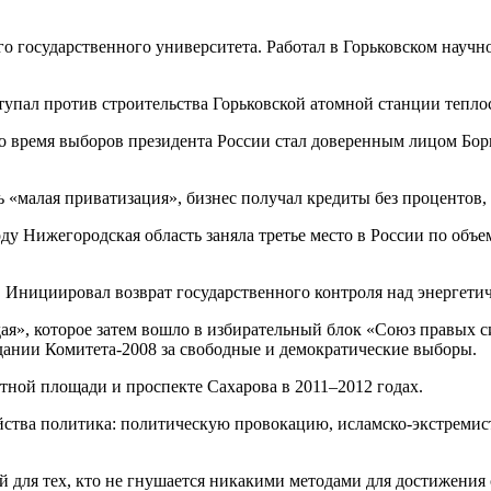
о государственного университета. Работал в Горьковском науч
ступал против строительства Горьковской атомной станции тепл
во время выборов президента России стал доверенным лицом Бо
ь «малая приватизация», бизнес получал кредиты без процентов
году Нижегородская область заняла третье место в России по об
 Инициировал возврат государственного контроля над энергетич
ая», которое затем вошло в избирательный блок «Союз правых с
дании Комитета-2008 за свободные и демократические выборы.
ной площади и проспекте Сахарова в 2011–2012 годах.
ийства политика: политическую провокацию, исламско-экстреми
й для тех, кто не гнушается никакими методами
для достижения 