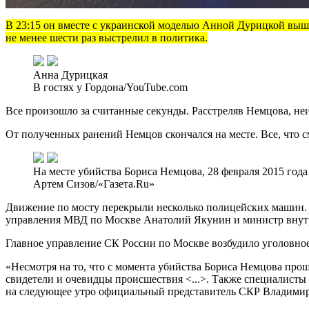
В 23:15 он вместе с украинской моделью Анной Дурицкой выш
не менее шести раз выстрелил в политика.
Анна Дурицкая
В гостях у Гордона/YouTube.com
Все произошло за считанные секунды. Расстреляв Немцова, не
От полученных ранений Немцов скончался на месте. Все, что с
На месте убийства Бориса Немцова, 28 февраля 2015 года
Артем Сизов/«Газета.Ru»
Движение по мосту перекрыли несколько полицейских машин. 
управления МВД по Москве Анатолий Якунин и министр внут
Главное управление СК России по Москве возбудило уголовное 
«Несмотря на то, что с момента убийства Бориса Немцова про
свидетели и очевидцы происшествия <...>. Также специалисты
на следующее утро официальный представитель СКР Владими