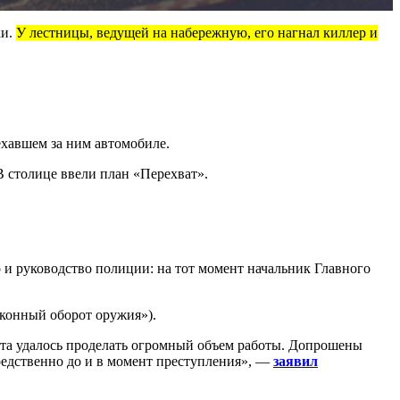
ки.
У лестницы, ведущей на набережную, его нагнал киллер и
ехавшем за ним автомобиле.
В столице ввели план «Перехват».
и руководство полиции: на тот момент начальник Главного
аконный оборот оружия»).
ета удалось проделать огромный объем работы. Допрошены
редственно до и в момент преступления», —
заявил