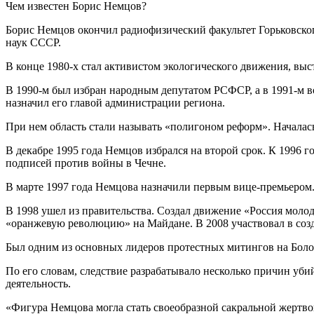
Чем известен Борис Немцов?
Борис Немцов окончил радиофизический факультет Горьковског
наук СССР.
В конце 1980-х стал активистом экологического движения, вы
В 1990-м был избран народным депутатом РСФСР, а в 1991-м 
назначил его главой администрации региона.
При нем область стали называть «полигоном реформ». Началас
В декабре 1995 года Немцов избрался на второй срок. К 1996 
подписей против войны в Чечне.
В марте 1997 года Немцова назначили первым вице-премьером.
В 1998 ушел из правительства. Создал движение «Россия молод
«оранжевую революцию» на Майдане. В 2008 участвовал в соз
Был одним из основных лидеров протестных митингов на Болот
По его словам, следствие разрабатывало несколько причин уб
деятельность.
«Фигура Немцова могла стать своеобразной сакральной жертво