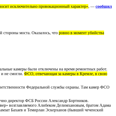
и носит исключительно провокационный характер»
, —
сообщил
й стороны моста. Оказалось, что
ровно в момент убийства
альные камеры были отключены на время ремонтных работ.
 и не смогли.
ФСО, отвечающая за камеры в Кремле, в свою
ответственности Федеральной службы охраны. Там камер ФСО
ично директор ФСБ России Александр Бортников.
евер»
возглавляемого Алибеком Делимхановым, братом Адама
 Хамзат Бахаев и Темирлан Эскерханов (бывший чеченский