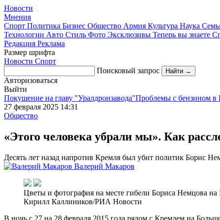
Новости
Мнения
Спорт
Политика
Бизнес
Общество
Армия
Культура
Наука
Семь
Технологии
Авто
Стиль
Фото
Эксклюзивы
Теперь вы знаете
С
Редакция
Реклама
Размер шрифта
Новости
Спорт
Поисковый запрос
Найти →
Авторизоваться
Выйти
Покушение на главу "Уралдронзавода"
Проблемы с бензином в 
27 февраля 2025 14:31
Общество
«Этого человека убрали мы». Как расс
Десять лет назад напротив Кремля был убит политик Борис Не
Валерий Макаров
Цветы и фотография на месте гибели Бориса Немцова на
Кирилл Каллиников/РИА Новости
В ночь с 27 на 28 февраля 2015 года рядом с Кремлем на Бол