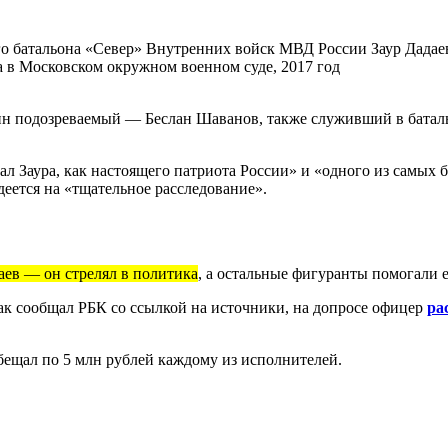
го батальона «Север» Внутренних войск МВД России Заур Дадаев
а в Московском окружном военном суде, 2017 год
н подозреваемый — Беслан Шаванов, также служивший в батальо
знал Заура, как настоящего патриота России» и «одного из сам
деется на «тщательное расследование».
аев — он стрелял в политика
, а остальные фигуранты помогали е
ак сообщал РБК со ссылкой на источники, на допросе офицер
ра
бещал по 5 млн рублей каждому из исполнителей.