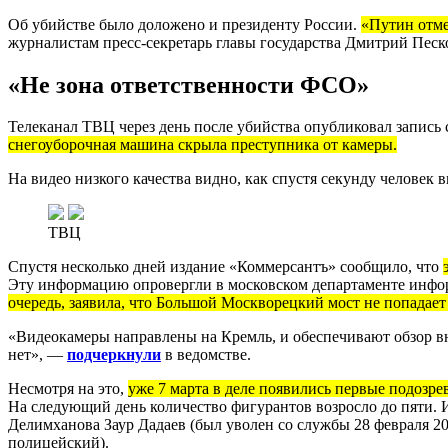
Об убийстве было доложено и президенту России.
«Путин отме
журналистам пресс-секретарь главы государства Дмитрий Песк
«Не зона ответственности ФСО»
Телеканал ТВЦ через день после убийства опубликовал запись
снегоуборочная машина скрыла преступника от камеры.
На видео низкого качества видно, как спустя секунду человек 
ТВЦ
Спустя несколько дней издание «Коммерсантъ» сообщило, что
Эту информацию опровергли в московском департаменте инфор
очередь, заявила, что Большой Москворецкий мост не попадает 
«Видеокамеры направлены на Кремль, и обеспечивают обзор в
нет», —
подчеркнули
в ведомстве.
Несмотря на это,
уже 7 марта в деле появились первые подозре
На следующий день количество фигурантов возросло до пяти.
Делимханова
Заур Дадаев (был уволен со службы 28 февраля 2
полицейский).