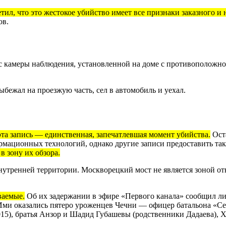
тил, что это жестокое убийство имеет все признаки заказного 
ов.
 с камеры наблюдения, установленной на доме с противоположно
выбежал на проезжую часть, сел в автомобиль и уехал.
эта запись — единственная, запечатлевшая момент убийства.
Ост
мационных технологий, однако другие записи предоставить так
в зону их обзора.
нутренней территории. Москворецкий мост не является зоной 
ваемые.
Об их задержании в эфире «Первого канала» сообщил л
 Ими оказались пятеро уроженцев Чечни — офицер батальона «С
015), братья Анзор и Шадид Губашевы (родственники Дадаева),