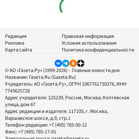
Редакция
Правовая информация
Реклама
Условия использования
Карта сайта
Политика конфиденциальности
© АО «Газета.Ру» (1999-2026) – Главные новости дня
Название:
Газета.Ru
(Gazeta.Ru)
Учредитель:
АО «Газета.Ру»
, ОГРН 1067761730376, ИНН
7743625728
Адрес учредителя: 125239, Россия, Москва, Коптевская
улица, дом 67
Адрес редакции и издателя:
117105
, г.
Москва
,
Варшавское шоссе, д.9, стр.1
Телефон редакции:
+7 (495) 785-00-12
Факс:
+7 (495) 785-17-01
Электронная почта:
gazeta@gazeta.ru