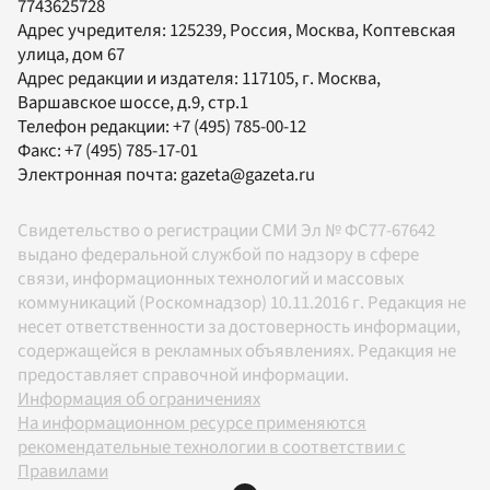
7743625728
Адрес учредителя: 125239, Россия, Москва, Коптевская
улица, дом 67
Адрес редакции и издателя:
117105
, г.
Москва
,
Варшавское шоссе, д.9, стр.1
Телефон редакции:
+7 (495) 785-00-12
Факс:
+7 (495) 785-17-01
Электронная почта:
gazeta@gazeta.ru
Свидетельство о регистрации СМИ Эл № ФС77-67642
выдано федеральной службой по надзору в сфере
связи, информационных технологий и массовых
коммуникаций (Роскомнадзор) 10.11.2016 г. Редакция не
несет ответственности за достоверность информации,
содержащейся в рекламных объявлениях. Редакция не
предоставляет справочной информации.
Информация об ограничениях
На информационном ресурсе применяются
рекомендательные технологии в соответствии с
Правилами