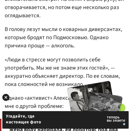
отворачивается, но потом еще несколько раз
оглядывается.
В голову лезут мысли о коварных диверсантах,
которые бродят по Подмосковью. Однако
причина проще — алкоголь.
«Люди в стрессе могут позволить себе
употребить. Мы же не знаем этих гостей», —
аккуратно объясняет директор. По ее словам,
пока сложностей не возникало.
Однако «активист» Александр рассказывает
мне о другой проблеме:
Угадайте, где
«Охранники здесь над нами смеются. Моя
настоящее фото
жена воду набирала, ей лоботряс под два