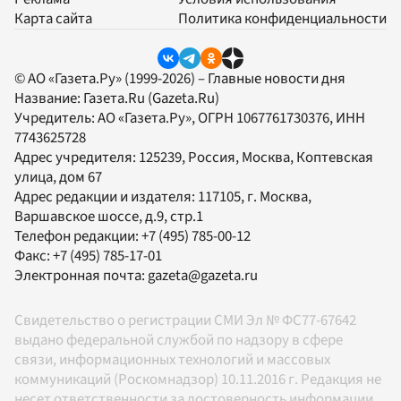
Карта сайта
Политика конфиденциальности
© АО «Газета.Ру» (1999-2026) – Главные новости дня
Название:
Газета.Ru
(Gazeta.Ru)
Учредитель:
АО «Газета.Ру»
, ОГРН 1067761730376, ИНН
7743625728
Адрес учредителя: 125239, Россия, Москва, Коптевская
улица, дом 67
Адрес редакции и издателя:
117105
, г.
Москва
,
Варшавское шоссе, д.9, стр.1
Телефон редакции:
+7 (495) 785-00-12
Факс:
+7 (495) 785-17-01
Электронная почта:
gazeta@gazeta.ru
Свидетельство о регистрации СМИ Эл № ФС77-67642
выдано федеральной службой по надзору в сфере
связи, информационных технологий и массовых
коммуникаций (Роскомнадзор) 10.11.2016 г. Редакция не
несет ответственности за достоверность информации,