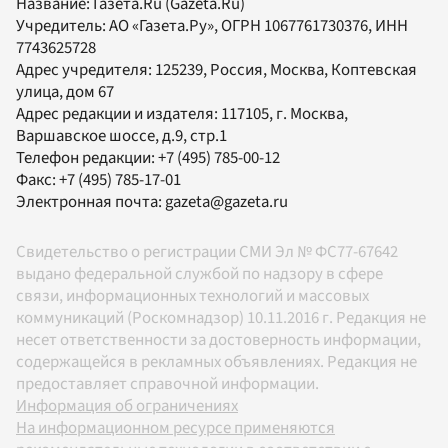
Название:
Газета.Ru
(Gazeta.Ru)
Учредитель:
АО «Газета.Ру»
, ОГРН 1067761730376, ИНН
7743625728
Адрес учредителя: 125239, Россия, Москва, Коптевская
улица, дом 67
Адрес редакции и издателя:
117105
, г.
Москва
,
Варшавское шоссе, д.9, стр.1
Телефон редакции:
+7 (495) 785-00-12
Факс:
+7 (495) 785-17-01
Электронная почта:
gazeta@gazeta.ru
Свидетельство о регистрации СМИ Эл № ФС77-67642
выдано федеральной службой по надзору в сфере
связи, информационных технологий и массовых
коммуникаций (Роскомнадзор) 10.11.2016 г. Редакция не
несет ответственности за достоверность информации,
содержащейся в рекламных объявлениях. Редакция не
предоставляет справочной информации.
Информация об ограничениях
На информационном ресурсе применяются