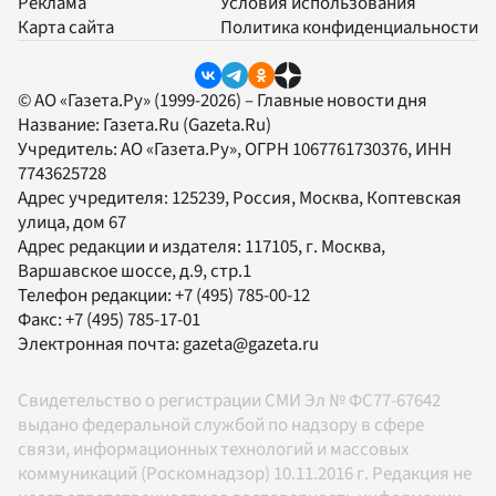
Реклама
Условия использования
Карта сайта
Политика конфиденциальности
© АО «Газета.Ру» (1999-2026) – Главные новости дня
Название:
Газета.Ru
(Gazeta.Ru)
Учредитель:
АО «Газета.Ру»
, ОГРН 1067761730376, ИНН
7743625728
Адрес учредителя: 125239, Россия, Москва, Коптевская
улица, дом 67
Адрес редакции и издателя:
117105
, г.
Москва
,
Варшавское шоссе, д.9, стр.1
Телефон редакции:
+7 (495) 785-00-12
Факс:
+7 (495) 785-17-01
Электронная почта:
gazeta@gazeta.ru
Свидетельство о регистрации СМИ Эл № ФС77-67642
выдано федеральной службой по надзору в сфере
связи, информационных технологий и массовых
коммуникаций (Роскомнадзор) 10.11.2016 г. Редакция не