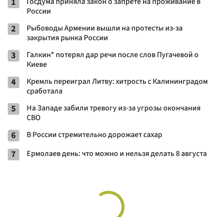
1
Госдума приняла закон о запрете на проживание в
России
2
Рыбоводы Армении вышли на протесты из-за
закрытия рынка России
3
Галкин* потерял дар речи после слов Пугачевой о
Киеве
4
Кремль переиграл Литву: хитрость с Калининградом
сработала
5
На Западе забили тревогу из-за угрозы окончания
СВО
6
В России стремительно дорожает сахар
7
Ермолаев день: что можно и нельзя делать 8 августа