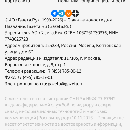
Карта сайта
Политика конфиденциальности
© АО «Газета.Ру» (1999-2026) – Главные новости дня
Название:
Газета.Ru
(Gazeta.Ru)
Учредитель:
АО «Газета.Ру»
, ОГРН 1067761730376, ИНН
7743625728
Адрес учредителя: 125239, Россия, Москва, Коптевская
улица, дом 67
Адрес редакции и издателя:
117105
, г.
Москва
,
Варшавское шоссе, д.9, стр.1
Телефон редакции:
+7 (495) 785-00-12
Факс:
+7 (495) 785-17-01
Электронная почта:
gazeta@gazeta.ru
Свидетельство о регистрации СМИ Эл № ФС77-67642
выдано федеральной службой по надзору в сфере
связи, информационных технологий и массовых
коммуникаций (Роскомнадзор) 10.11.2016 г. Редакция не
несет ответственности за достоверность информации,