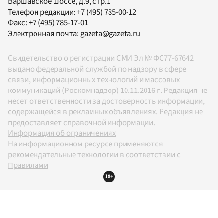
Варшавское шоссе, д.9, стр.1
Телефон редакции:
+7 (495) 785-00-12
Факс:
+7 (495) 785-17-01
Электронная почта:
gazeta@gazeta.ru
Свидетельство о регистрации СМИ Эл № ФС77-67642
выдано федеральной службой по надзору в сфере
связи, информационных технологий и массовых
коммуникаций (Роскомнадзор) 10.11.2016 г. Редакция не
несет ответственности за достоверность информации,
содержащейся в рекламных объявлениях. Редакция не
предоставляет справочной информации.
Информация об ограничениях
На информационном ресурсе применяются
рекомендательные технологии в соответствии с
Правилами
18+