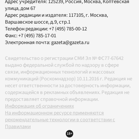
Адрес учредителя: 125239, Россия, Москва, Коптевская
улица, дом 67
Адрес редакции и издателя:
117105
, г.
Москва
,
Варшавское шоссе, д.9, стр.1
Телефон редакции:
+7 (495) 785-00-12
Факс:
+7 (495) 785-17-01
Электронная почта:
gazeta@gazeta.ru
Свидетельство о регистрации СМИ Эл № ФС77-67642
выдано федеральной службой по надзору в сфере
связи, информационных технологий и массовых
коммуникаций (Роскомнадзор) 10.11.2016 г. Редакция не
несет ответственности за достоверность информации,
содержащейся в рекламных объявлениях. Редакция не
предоставляет справочной информации.
Информация об ограничениях
На информационном ресурсе применяются
рекомендательные технологии в соответствии с
Правилами
18+