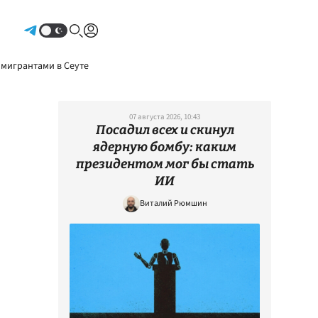
Авторизоваться
 мигрантами в Сеуте
07 августа 2026, 10:43
Посадил всех и скинул
ядерную бомбу: каким
президентом мог бы стать
ИИ
Виталий Рюмшин