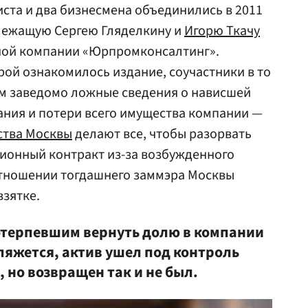
иста и два бизнесмена объединились в 2011
длежащую Сергею Гляделкину и
Игорю Ткачу
ной компании «Юрпромконсалтинг».
рой ознакомилось издание, соучастники в то
 заведомо ложные сведения о нависшей
ания и потери всего имущества компании —
ства Москвы
делают все, чтобы разорвать
ионный контракт из-за возбужденного
тношении тогдашнего заммэра Москвы
взятке.
терпевшим вернуть долю в компании
уляжется, актив ушел под контроль
 но возвращен так и не был.