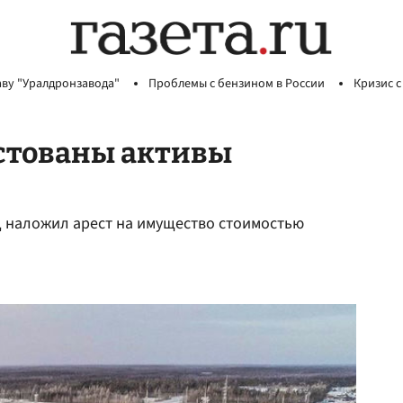
аву "Уралдронзавода"
Проблемы с бензином в России
Кризис с
естованы активы
д наложил арест на имущество стоимостью