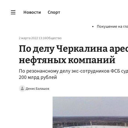
Новости
Спорт
Покушение на гл
2 марта 2022 13:16
Общество
По делу Черкалина ар
нефтяных компаний
По резонансному делу экс-сотрудников ФСБ су
200 млрд рублей
Денис Балашов