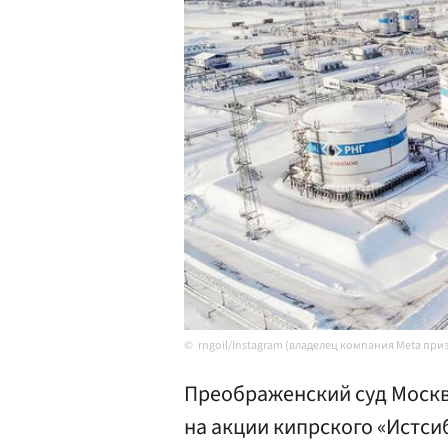
rngoil/Instagram (владелец компания Meta при
Преображенский суд Москв
на акции кипрского «Истсиб