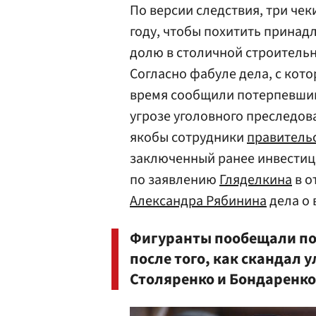
По версии следствия, три чек
году, чтобы похитить прина
долю в столичной строитель
Согласно фабуле дела, с кото
время сообщили потерпевшим
угрозе уголовного преследов
якобы сотрудники
правитель
заключенный ранее инвестиц
по заявлению
Гляделкина
в о
Александра Рябинина
дела о 
Фигуранты пообещали по
после того, как скандал 
Столяренко и Бондаренко,