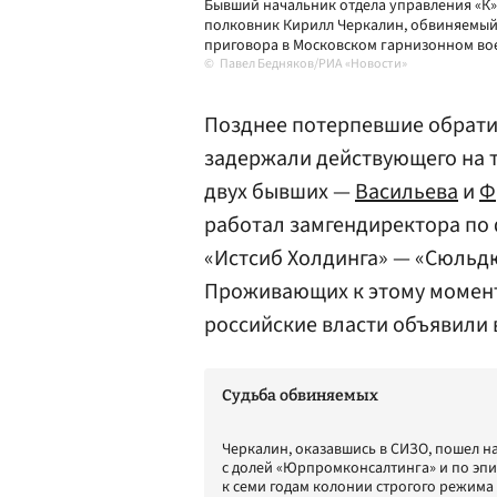
Бывший начальник отдела управления «К»
полковник Кирилл Черкалин, обвиняемый 
приговора в Московском гарнизонном вое
Павел Бедняков/РИА «Новости»
Позднее потерпевшие обратили
задержали действующего на 
двух бывших —
Васильева
и
Ф
работал замгендиректора по
«Истсиб Холдинга» — «Сюльдю
Проживающих к этому момент
российские власти объявили
Судьба обвиняемых
Черкалин, оказавшись в СИЗО, пошел на
с долей «Юрпромконсалтинга» и по эпиз
к семи годам колонии строгого режима 