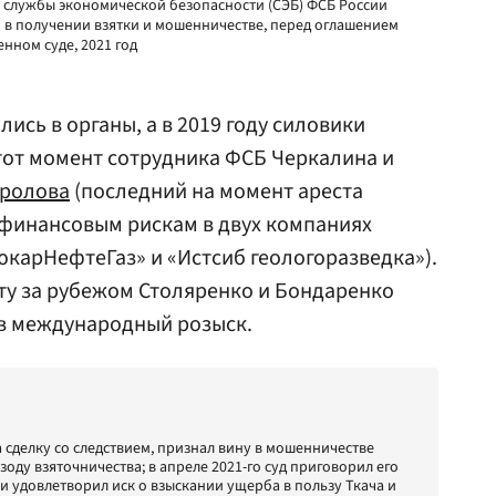
 службы экономической безопасности (СЭБ) ФСБ России
в получении взятки и мошенничестве, перед оглашением
нном суде, 2021 год
сь в органы, а в 2019 году силовики
тот момент сотрудника ФСБ Черкалина и
ролова
(последний на момент ареста
 финансовым рискам в двух компаниях
карНефтеГаз» и «Истсиб геологоразведка»).
у за рубежом Столяренко и Бондаренко
 в международный розыск.
 сделку со следствием, признал вину в мошенничестве
оду взяточничества; в апреле 2021-го суд приговорил его
и удовлетворил иск о взыскании ущерба в пользу Ткача и