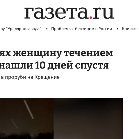
аву "Уралдронзавода"
Проблемы с бензином в России
Кризис с
иях женщину течением
о нашли 10 дней спустя
 в проруби на Крещение