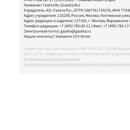
© АО «Газета.Ру» (1999-2026) – Главные новости дня
Название:
Газета.Ru
(Gazeta.Ru)
Учредитель:
АО «Газета.Ру»
, ОГРН 1067761730376, ИНН 7743
Адрес учредителя: 125239, Россия, Москва, Коптевская улиц
Адрес редакции и издателя:
117105
, г.
Москва
,
Варшавское шо
Телефон редакции:
+7 (495) 785-00-12
| Факс:
+7 (495) 785-17
Электронная почта:
gazeta@gazeta.ru
Нашли опечатку? Нажмите Ctrl+Enter
Свидетельство о регистрации СМИ Эл № ФС77-67642 выда
10.11.2016 г. Редакция не несет ответственности за дос
Информация об ограничениях
На информационном ресурсе применяются рекомендатель