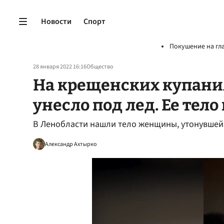
Новости
Спорт
Покушение на гл
28 января 2022 16:16
Общество
На крещенских купан
унесло под лед. Ее тел
В Ленобласти нашли тело женщины, утонувшей
Александр Ахтырко