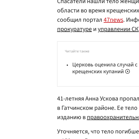
Спасатели нашли тело женщи
области во время крещенских 
сообщил портал
47news
. Ин
прокуратуре
и
управлении СК
Читайте также
Церковь оценила случай с
крещенских купаний
41-летняя Анна Ускова пропа
в Гатчинском районе. Ее тело
изданию в
правоохранительн
Уточняется, что тело погибш