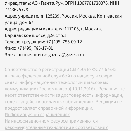
Учредитель:
АО «Газета.Ру»
, ОГРН 1067761730376, ИНН
7743625728
Адрес учредителя: 125239, Россия, Москва, Коптевская
улица, дом 67
Адрес редакции и издателя:
117105
, г.
Москва
,
Варшавское шоссе, д.9, стр.1
Телефон редакции:
+7 (495) 785-00-12
Факс:
+7 (495) 785-17-01
Электронная почта:
gazeta@gazeta.ru
Свидетельство о регистрации СМИ Эл № ФС77-67642
выдано федеральной службой по надзору в сфере
связи, информационных технологий и массовых
коммуникаций (Роскомнадзор) 10.11.2016 г. Редакция не
несет ответственности за достоверность информации,
содержащейся в рекламных объявлениях. Редакция не
предоставляет справочной информации.
Информация об ограничениях
На информационном ресурсе применяются
рекомендательные технологии в соответствии с