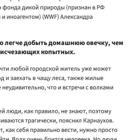
 фонда дикой природы (признан в РФ
 и иноагентом) (WWF) Александра
о легче добыть домашнюю овечку, чем
 исчезающих копытных.
Почти любой городской житель уже может
д и заехать в чащу леса, также жилые
е неудивительно, что и встречи с волками
й люди, как правило, не знают, поэтому
чиваются трагически, пояснил Карнаухов.
т, как себя правильно вести, нужно просто
йти. Волк очень боится человека. Но люди