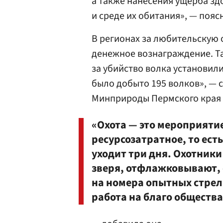
а также нанесения ущерба з
и среде их обитания», — пояс
В регионах за любительскую 
денежное вознаграждение. Та
за убийство волка установили
было добыто 195 волков», — 
Минприроды Пермского края 
«Охота — это мероприятие
ресурсозатратное, то ест
уходит три дня. Охотник
зверя, отфлажковывают, 
на номера опытных стрел
работа на благо общества