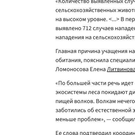
«Количество выявленных случ
сельскохозяйственных живот
на высоком уровне. <...> В пе
выявлено 712 случаев нападен
нападения на сельскохозяйст
Главная причина учащения на
обитания, пояснила специал
Ломоносова Елена
Литвинов
«По большей части речь идет 
экосистемы леса покидают д
пищей волков. Волкам нечего 
заботились об естественной э
меньше проблем», — сообщила
Ее слова подтвердил коорди