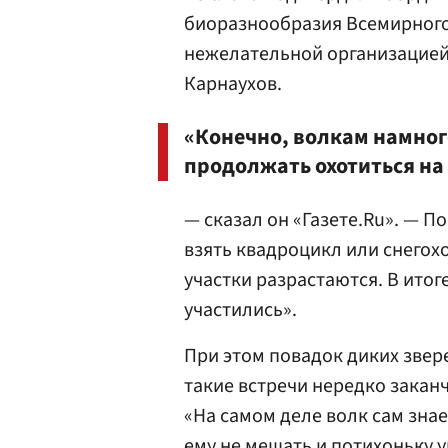
биоразнообразия Всемирного
нежелательной организацией
Карнаухов.
«Конечно, волкам намног
продолжать охотиться на
— сказал он «Газете.Ru». — 
взять квадроцикл или снегохо
участки разрастаются. В итог
участились».
При этом повадок диких звере
такие встречи нередко закан
«На самом деле волк сам знае
ему не мешать и потихоньку у