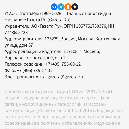
© АО «Газета.Ру» (1999-2026) – Главные новости дня
Название:
Газета.Ru
(Gazeta.Ru)
Учредитель:
АО «Газета.Ру»
, ОГРН 1067761730376, ИНН
7743625728
Адрес учредителя: 125239, Россия, Москва, Коптевская
улица, дом 67
Адрес редакции и издателя:
117105
, г.
Москва
,
Варшавское шоссе, д.9, стр.1
Телефон редакции:
+7 (495) 785-00-12
Факс:
+7 (495) 785-17-01
Электронная почта:
gazeta@gazeta.ru
Свидетельство о регистрации СМИ Эл № ФС77-67642
выдано федеральной службой по надзору в сфере
связи, информационных технологий и массовых
коммуникаций (Роскомнадзор) 10.11.2016 г. Редакция не
несет ответственности за достоверность информации,
содержащейся в рекламных объявлениях. Редакция не