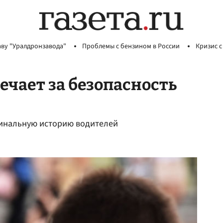
аву "Уралдронзавода"
Проблемы с бензином в России
Кризис с
вечает за безопасность
минальную историю водителей