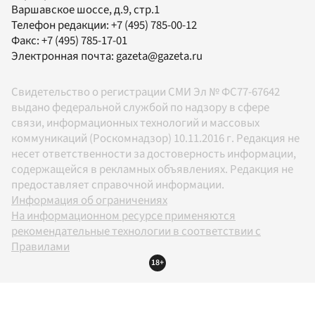
Варшавское шоссе, д.9, стр.1
Телефон редакции:
+7 (495) 785-00-12
Факс:
+7 (495) 785-17-01
Электронная почта:
gazeta@gazeta.ru
Свидетельство о регистрации СМИ Эл № ФС77-67642
выдано федеральной службой по надзору в сфере
связи, информационных технологий и массовых
коммуникаций (Роскомнадзор) 10.11.2016 г. Редакция не
несет ответственности за достоверность информации,
содержащейся в рекламных объявлениях. Редакция не
предоставляет справочной информации.
Информация об ограничениях
На информационном ресурсе применяются
рекомендательные технологии в соответствии с
Правилами
18+