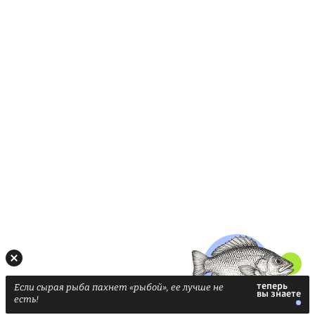
Если сырая рыба пахнет «рыбой», ее лучше не
есть!