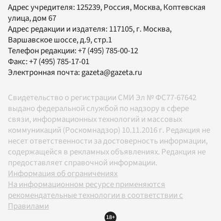
Адрес учредителя: 125239, Россия, Москва, Коптевская
улица, дом 67
Адрес редакции и издателя:
117105
, г.
Москва
,
Варшавское шоссе, д.9, стр.1
Телефон редакции:
+7 (495) 785-00-12
Факс:
+7 (495) 785-17-01
Электронная почта:
gazeta@gazeta.ru
Свидетельство о регистрации СМИ Эл № ФС77-67642
выдано федеральной службой по надзору в сфере
связи, информационных технологий и массовых
коммуникаций (Роскомнадзор) 10.11.2016 г. Редакция не
несет ответственности за достоверность информации,
содержащейся в рекламных объявлениях. Редакция не
предоставляет справочной информации.
Информация об ограничениях
На информационном ресурсе применяются
рекомендательные технологии в соответствии с
Правилами
18+