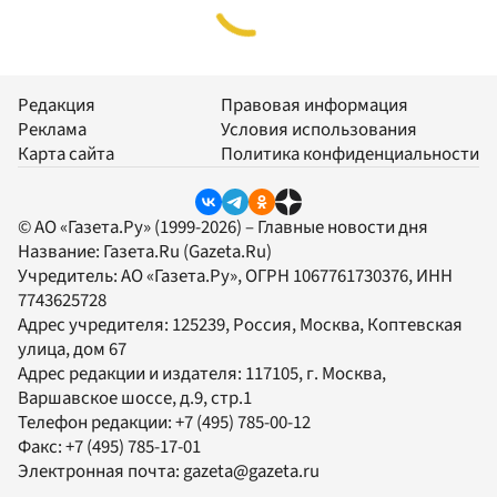
Редакция
Правовая информация
Реклама
Условия использования
Карта сайта
Политика конфиденциальности
© АО «Газета.Ру» (1999-2026) – Главные новости дня
Название:
Газета.Ru
(Gazeta.Ru)
Учредитель:
АО «Газета.Ру»
, ОГРН 1067761730376, ИНН
7743625728
Адрес учредителя: 125239, Россия, Москва, Коптевская
улица, дом 67
Адрес редакции и издателя:
117105
, г.
Москва
,
Варшавское шоссе, д.9, стр.1
Телефон редакции:
+7 (495) 785-00-12
Факс:
+7 (495) 785-17-01
Электронная почта:
gazeta@gazeta.ru