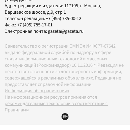
Адрес редакции и издателя:
117105
, г.
Москва
,
Варшавское шоссе, д.9, стр.1
Телефон редакции:
+7 (495) 785-00-12
Факс:
+7 (495) 785-17-01
Электронная почта:
gazeta@gazeta.ru
Свидетельство о регистрации СМИ Эл № ФС77-67642
выдано федеральной службой по надзору в сфере
связи, информационных технологий и массовых
коммуникаций (Роскомнадзор) 10.11.2016 г. Редакция не
несет ответственности за достоверность информации,
содержащейся в рекламных объявлениях. Редакция не
предоставляет справочной информации.
Информация об ограничениях
На информационном ресурсе применяются
рекомендательные технологии в соответствии с
Правилами
18+