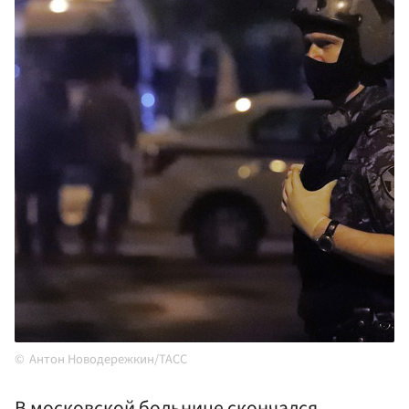
Антон Новодережкин/ТАСС
В московской больнице скончался