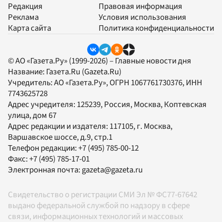
Редакция
Правовая информация
Реклама
Условия использования
Карта сайта
Политика конфиденциальности
© АО «Газета.Ру» (1999-2026) – Главные новости дня
Название:
Газета.Ru
(Gazeta.Ru)
Учредитель:
АО «Газета.Ру»
, ОГРН 1067761730376, ИНН
7743625728
Адрес учредителя: 125239, Россия, Москва, Коптевская
улица, дом 67
Адрес редакции и издателя:
117105
, г.
Москва
,
Варшавское шоссе, д.9, стр.1
Телефон редакции:
+7 (495) 785-00-12
Факс:
+7 (495) 785-17-01
Электронная почта:
gazeta@gazeta.ru
Свидетельство о регистрации СМИ Эл № ФС77-67642
выдано федеральной службой по надзору в сфере
связи, информационных технологий и массовых