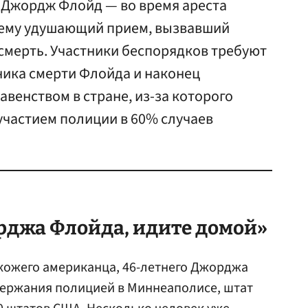
Джордж Флойд — во время ареста
нему удушающий прием, вызвавший
мерть. Участники беспорядков требуют
ника смерти Флойда и наконец
авенством в стране, из-за которого
участием полиции в 60% случаев
рджа Флойда, идите домой»
кожего американца, 46-летнего Джорджа
держания полицией в Миннеаполисе, штат