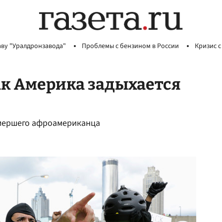
аву "Уралдронзавода"
Проблемы с бензином в России
Кризис с
как Америка задыхается
умершего афроамериканца