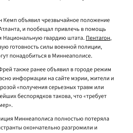
н Кемп объявил чрезвычайное положение
 Атланта, и пообещал привлечь в помощь
м Национальную гвардию штата.
Пентагон
,
евую готовность силы военной полиции,
гут понадобиться в Миннеаполисе.
рей также ранее объявил в городе режим
асно информации на сайте мэрии, жители и
угрозой «получения серьезных травм или
нейших беспорядков такова, что «требует
мер».
полиция Миннеаполиса полностью потеряла
нстранты окончательно разгромили и