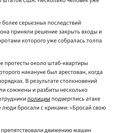
0 штатов США. Несколько человек уже
е более серьезных последствий
тона приняли решение закрыть входы и
оротами которого уже собралась толпа
е протесты около штаб-квартиры
оторого накануне был арестован, когда
орядках. В результате столкновений
ли сожжены и разбиты несколько
сотрудники
полиции
подверглись атаке
люди бросали с криками: «Бросай свою
е препятствовали движению машин