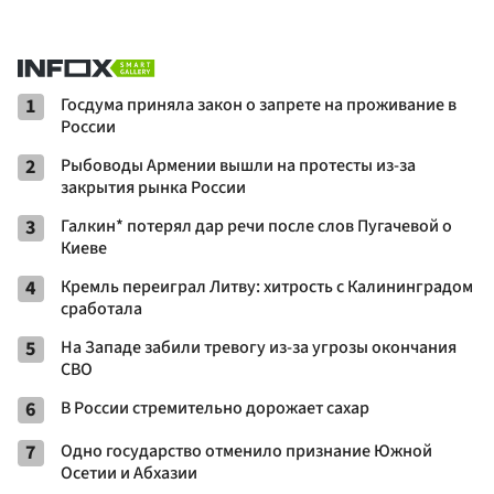
1
Госдума приняла закон о запрете на проживание в
России
2
Рыбоводы Армении вышли на протесты из-за
закрытия рынка России
3
Галкин* потерял дар речи после слов Пугачевой о
Киеве
4
Кремль переиграл Литву: хитрость с Калининградом
сработала
5
На Западе забили тревогу из-за угрозы окончания
СВО
6
В России стремительно дорожает сахар
7
Одно государство отменило признание Южной
Осетии и Абхазии