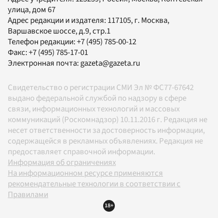
улица, дом 67
Адрес редакции и издателя:
117105
, г.
Москва
,
Варшавское шоссе, д.9, стр.1
Телефон редакции:
+7 (495) 785-00-12
Факс:
+7 (495) 785-17-01
Электронная почта:
gazeta@gazeta.ru
Свидетельство о регистрации СМИ Эл № ФС77-67642
выдано федеральной службой по надзору в сфере
связи, информационных технологий и массовых
коммуникаций (Роскомнадзор) 10.11.2016 г. Редакция не
несет ответственности за достоверность информации,
содержащейся в рекламных объявлениях. Редакция не
предоставляет справочной информации.
Информация об ограничениях
На информационном ресурсе применяются
рекомендательные технологии в соответствии с
Правилами
18+