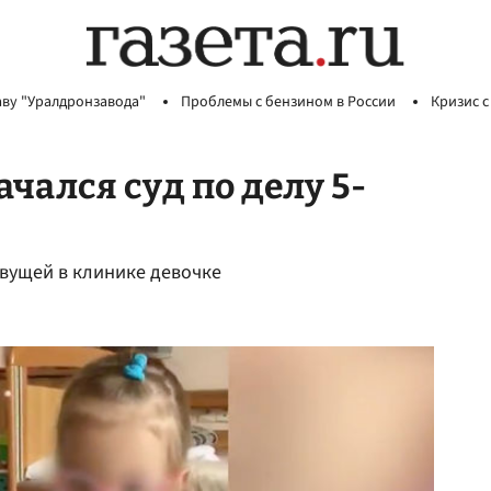
аву "Уралдронзавода"
Проблемы с бензином в России
Кризис с
ачался суд по делу 5-
ивущей в клинике девочке