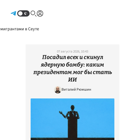
Авторизоваться
 мигрантами в Сеуте
07 августа 2026, 10:43
Посадил всех и скинул
ядерную бомбу: каким
президентом мог бы стать
ИИ
Виталий Рюмшин