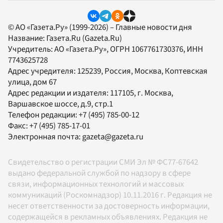
© АО «Газета.Ру» (1999-2026) – Главные новости дня
Название:
Газета.Ru
(Gazeta.Ru)
Учредитель:
АО «Газета.Ру»
, ОГРН 1067761730376, ИНН
7743625728
Адрес учредителя: 125239, Россия, Москва, Коптевская
улица, дом 67
Адрес редакции и издателя:
117105
, г.
Москва
,
Варшавское шоссе, д.9, стр.1
Телефон редакции:
+7 (495) 785-00-12
Факс:
+7 (495) 785-17-01
Электронная почта:
gazeta@gazeta.ru
Свидетельство о регистрации СМИ Эл № ФС77-67642
выдано федеральной службой по надзору в сфере
связи, информационных технологий и массовых
коммуникаций (Роскомнадзор) 10.11.2016 г. Редакция не
несет ответственности за достоверность информации,
содержащейся в рекламных объявлениях. Редакция не