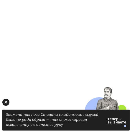
Знаменитая поза Сталина с ладонью за пазухой
была не ради образа — так он маскировал
искалеченную в детстве руку