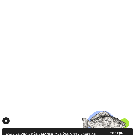
Если сырая рыба пахнет «рыбой», ее лучше не