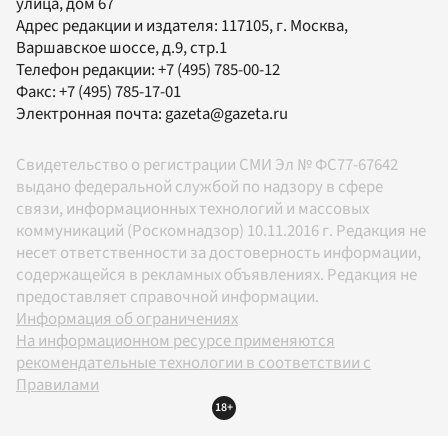
улица, дом 67
Адрес редакции и издателя:
117105
, г.
Москва
,
Варшавское шоссе, д.9, стр.1
Телефон редакции:
+7 (495) 785-00-12
Факс:
+7 (495) 785-17-01
Электронная почта:
gazeta@gazeta.ru
Свидетельство о регистрации СМИ Эл № ФС77-67642
выдано федеральной службой по надзору в сфере
связи, информационных технологий и массовых
коммуникаций (Роскомнадзор) 10.11.2016 г. Редакция не
несет ответственности за достоверность информации,
содержащейся в рекламных объявлениях. Редакция не
предоставляет справочной информации.
Информация об ограничениях
На информационном ресурсе применяются
рекомендательные технологии в соответствии с
Правилами
18+