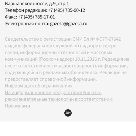
Варшавское шоссе, д.9, стр.1
Телефон редакции:
+7 (495) 785-00-12
Факс:
+7 (495) 785-17-01
Электронная почта:
gazeta@gazeta.ru
Свидетельство о регистрации СМИ Эл № ФС77-67642
выдано федеральной службой по надзору в сфере
связи, информационных технологий и массовых
коммуникаций (Роскомнадзор) 10.11.2016 г. Редакция не
несет ответственности за достоверность информации,
содержащейся в рекламных объявлениях. Редакция не
предоставляет справочной информации.
Информация об ограничениях
На информационном ресурсе применяются
рекомендательные технологии в соответствии с
Правилами
18+